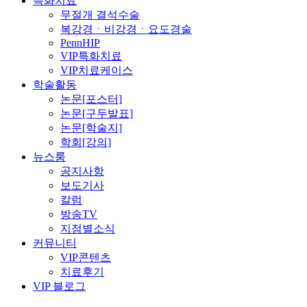
특화치료
무절개 결석수술
복강경ㆍ비강경ㆍ요도경술
PennHIP
VIP특화치료
VIP치료케이스
학술활동
논문[포스터]
논문[구두발표]
논문[학술지]
학회[강의]
뉴스룸
공지사항
보도기사
칼럼
방송TV
지점별소식
커뮤니티
VIP콘텐츠
치료후기
VIP 블로그