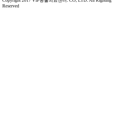
Copyright 2017 VIP동물의료센터. CO, LTD. All Righting
Reserved