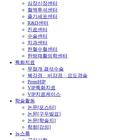
심장신장센터
혈액투석센터
줄기세포센터
R&D센터
진료센터
수술센터
치과센터
헌혈수혈센터
한방재활의학센터
특화치료
무절개 결석수술
복강경ㆍ비강경ㆍ요도경술
PennHIP
VIP특화치료
VIP치료케이스
학술활동
논문[포스터]
논문[구두발표]
논문[학술지]
학회[강의]
뉴스룸