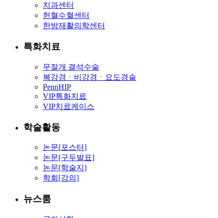
치과센터
헌혈수혈센터
한방재활의학센터
특화치료
무절개 결석수술
복강경ㆍ비강경ㆍ요도경술
PennHIP
VIP특화치료
VIP치료케이스
학술활동
논문[포스터]
논문[구두발표]
논문[학술지]
학회[강의]
뉴스룸