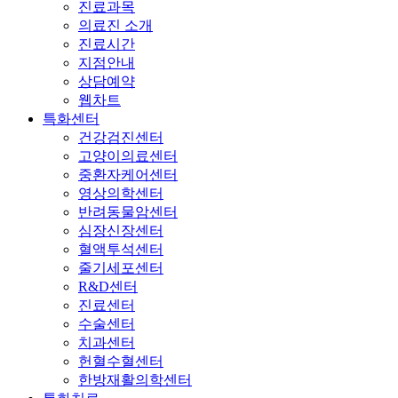
진료과목
의료진 소개
진료시간
지점안내
상담예약
웹차트
특화센터
건강검진센터
고양이의료센터
중환자케어센터
영상의학센터
반려동물암센터
심장신장센터
혈액투석센터
줄기세포센터
R&D센터
진료센터
수술센터
치과센터
헌혈수혈센터
한방재활의학센터