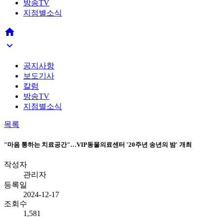
방송TV
지점별소식


공지사항
보도기사
칼럼
방송TV
지점별소식
목록
"마음 통하는 치료공간"…VIP동물의료센터 '20주년 송년의 밤' 개최
작성자
관리자
등록일
2024-12-17
조회수
1,581