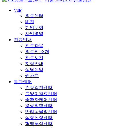
VIP
의료센터
비전
기업문화
사업영역
진료안내
진료과목
의료진 소개
진료시간
지점안내
상담예약
웹차트
특화센터
건강검진센터
고양이의료센터
중환자케어센터
영상의학센터
반려동물암센터
심장신장센터
혈액투석센터