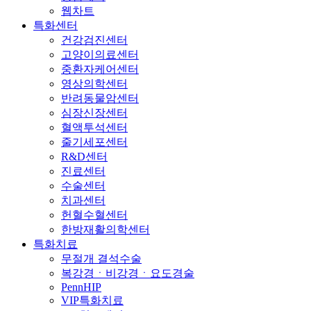
웹차트
특화센터
건강검진센터
고양이의료센터
중환자케어센터
영상의학센터
반려동물암센터
심장신장센터
혈액투석센터
줄기세포센터
R&D센터
진료센터
수술센터
치과센터
헌혈수혈센터
한방재활의학센터
특화치료
무절개 결석수술
복강경ㆍ비강경ㆍ요도경술
PennHIP
VIP특화치료