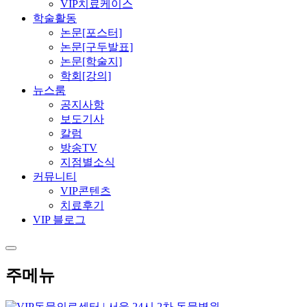
VIP치료케이스
학술활동
논문[포스터]
논문[구두발표]
논문[학술지]
학회[강의]
뉴스룸
공지사항
보도기사
칼럼
방송TV
지점별소식
커뮤니티
VIP콘텐츠
치료후기
VIP 블로그
주메뉴