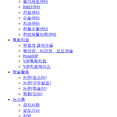
줄기세포센터
R&D센터
진료센터
수술센터
치과센터
헌혈수혈센터
한방재활의학센터
특화치료
무절개 결석수술
복강경ㆍ비강경ㆍ요도경술
PennHIP
VIP특화치료
VIP치료케이스
학술활동
논문[포스터]
논문[구두발표]
논문[학술지]
학회[강의]
뉴스룸
공지사항
보도기사
칼럼