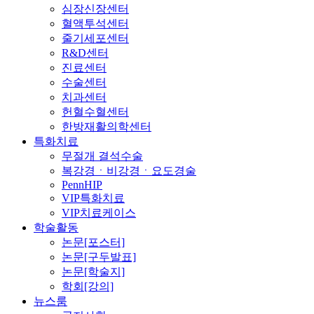
심장신장센터
혈액투석센터
줄기세포센터
R&D센터
진료센터
수술센터
치과센터
헌혈수혈센터
한방재활의학센터
특화치료
무절개 결석수술
복강경ㆍ비강경ㆍ요도경술
PennHIP
VIP특화치료
VIP치료케이스
학술활동
논문[포스터]
논문[구두발표]
논문[학술지]
학회[강의]
뉴스룸