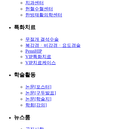
치과센터
헌혈수혈센터
한방재활의학센터
특화치료
무절개 결석수술
복강경ㆍ비강경ㆍ요도경술
PennHIP
VIP특화치료
VIP치료케이스
학술활동
논문[포스터]
논문[구두발표]
논문[학술지]
학회[강의]
뉴스룸