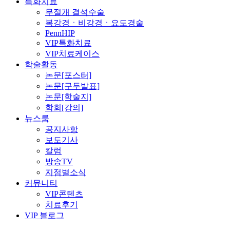
특화치료
무절개 결석수술
복강경ㆍ비강경ㆍ요도경술
PennHIP
VIP특화치료
VIP치료케이스
학술활동
논문[포스터]
논문[구두발표]
논문[학술지]
학회[강의]
뉴스룸
공지사항
보도기사
칼럼
방송TV
지점별소식
커뮤니티
VIP콘텐츠
치료후기
VIP 블로그