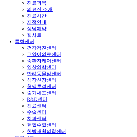
진료과목
의료진 소개
진료시간
지점안내
상담예약
웹차트
특화센터
건강검진센터
고양이의료센터
중환자케어센터
영상의학센터
반려동물암센터
심장신장센터
혈액투석센터
줄기세포센터
R&D센터
진료센터
수술센터
치과센터
헌혈수혈센터
한방재활의학센터