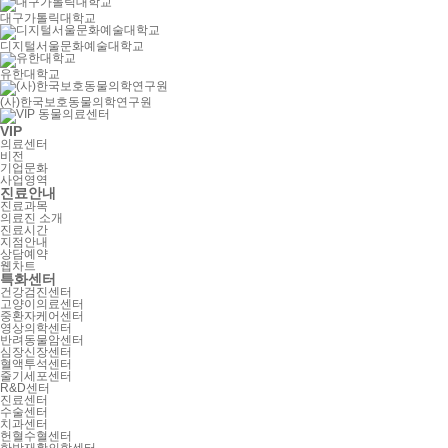
대구가톨릭대학교
디지털서울문화예술대학교
유한대학교
(사)한국보호동물의학연구원
VIP
의료센터
비전
기업문화
사업영역
진료안내
진료과목
의료진 소개
진료시간
지점안내
상담예약
웹차트
특화센터
건강검진센터
고양이의료센터
중환자케어센터
영상의학센터
반려동물암센터
심장신장센터
혈액투석센터
줄기세포센터
R&D센터
진료센터
수술센터
치과센터
헌혈수혈센터