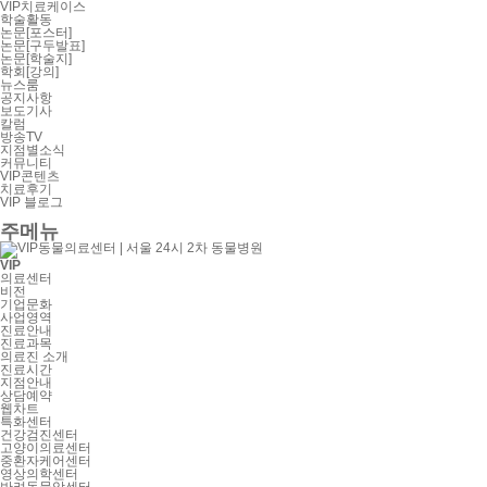
VIP치료케이스
학술활동
논문[포스터]
논문[구두발표]
논문[학술지]
학회[강의]
뉴스룸
공지사항
보도기사
칼럼
방송TV
지점별소식
커뮤니티
VIP콘텐츠
치료후기
VIP 블로그
주메뉴
VIP
의료센터
비전
기업문화
사업영역
진료안내
진료과목
의료진 소개
진료시간
지점안내
상담예약
웹차트
특화센터
건강검진센터
고양이의료센터
중환자케어센터
영상의학센터