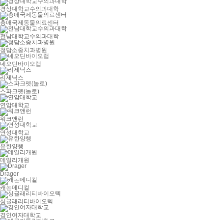
경상대학교수의과대학
총애국제동물의료센터
전남대학교수의과대학
청담소중치과병원
네오딘바이오랩
리제닉스
스파크펫(놀로)
연암대학교
워크앤런
연성대학교
유한양행
데일리개원
Drager
캐논메디컬
싱귤래리티바이오텍
경인여자대학교