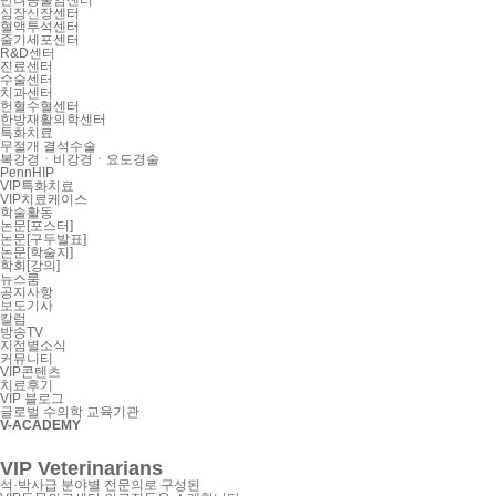
반려동물암센터
심장신장센터
혈액투석센터
줄기세포센터
R&D센터
진료센터
수술센터
치과센터
헌혈수혈센터
한방재활의학센터
특화치료
무절개 결석수술
복강경ㆍ비강경ㆍ요도경술
PennHIP
VIP특화치료
VIP치료케이스
학술활동
논문[포스터]
논문[구두발표]
논문[학술지]
학회[강의]
뉴스룸
공지사항
보도기사
칼럼
방송TV
지점별소식
커뮤니티
VIP콘텐츠
치료후기
VIP 블로그
글로벌 수의학 교육기관
V-ACADEMY
VIP Veterinarians
석·박사급 분야별 전문의로 구성된