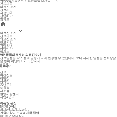
VIP동물의료센터 의료진들을 소개합니다.
진료과목
의료진 소개
진료시간
지점안내
상담예약
웹차트


의료진 소개
진료과목
의료진 소개
진료시간
지점안내
상담예약
웹차트
VIP 동물의료센터 의료진소개
진료일정은 각 지점의 일정에 따라 변경될 수 있습니다. 보다 자세한 일정은 전화상담
을 통해 확인하시기 바랍니다.
서초점
진료예약
진료
야간진료
청담점
성북점
동대문점
노원점
서초점
한방재활센터
사업&연구
이동현
원장
[외과] DVM
외과/안과/치과/고양이
건국대학교 수의과대학 졸업
前) 육군 수의장교