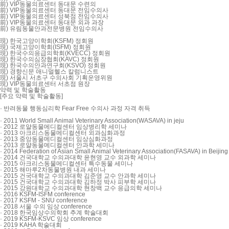
前) VIP동물의료센터 동대문 수련의
前) VIP동물의료센터 동대문 전임수의사
前) VIP동물의료센터 성북점 전임수의사
前) VIP동물의료센터 동대문 외과 과장
前) 유림동물안과전문병원 전임수의사
現) 한국고양이학회(KSFM) 정회원
現) 국제고양이학회(ISFM) 정회원
現) 한국수의응급의학회(KVECC) 정회원
現) 한국수의심장협회(KAVC) 정회원
現) 한국수의안과연구회(KSVO) 정회원
現) 경향신문 애니멀헬스 칼럼니스트
現) 서울시 서초구 수의사회 기획운영위원
現) VIP동물의료센터 서초점 원장
약력 및 학술활동
[주요 약력 및 학술활동]
· 반려동물 행동심리학 Fear Free 수의사 과정 자격 취득
· 2011 World Small Animal Veterinary Association(WASAVA) in jeju
· 2012 로얄동물메디컬센터 임상병리학 세미나
· 2013 아크리스동물메디컬센터 외과심화과정
· 2013 중앙동물메디컬센터 임상심화과정
· 2013 로얄동물메디컬센터 안과학 세미나
· 2014 Federation of Asian Small Animal Veterinary Association(FASAVA) in Beijing
· 2014 건국대학교 수의과대학 윤현영 교수 외과학 세미나
· 2015 아크리스동물메디컬센터 특수동물 세미나
· 2015 해마루2차동물병원 내과 세미나
· 2015 건국대학교 수의과대학 김준영 교수 안과학 세미나
· 2015 건국대학교 수의과대학 김하정 박사 피부학 세미나
· 2015 강원대학교 수의과대학 현창백 교수 응급의학 세미나
· 2016 KSFM-ISFM conference
· 2017 KSFM - SNU conference
· 2018 서울 수의 임상 conference
· 2018 한국임상수의학회 추계 학술대회
· 2019 KSFM-KSVC 임상 conference
· 2019 KAHA 학술대회