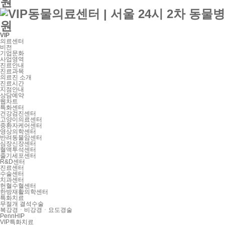
VIP
의료센터
비전
기업문화
사업영역
진료안내
진료과목
의료진 소개
진료시간
지점안내
상담예약
웹차트
특화센터
건강검진센터
고양이의료센터
중환자케어센터
영상의학센터
반려동물암센터
심장신장센터
혈액투석센터
줄기세포센터
R&D센터
진료센터
수술센터
치과센터
헌혈수혈센터
한방재활의학센터
특화치료
무절개 결석수술
복강경ㆍ비강경ㆍ요도경술
PennHIP
VIP특화치료