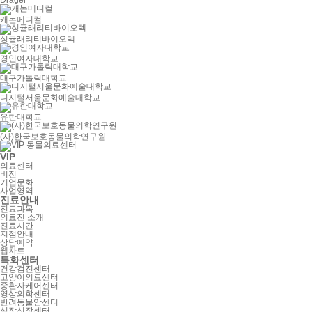
Drager
캐논메디컬
싱귤래리티바이오텍
경인여자대학교
대구가톨릭대학교
디지털서울문화예술대학교
유한대학교
(사)한국보호동물의학연구원
VIP
의료센터
비전
기업문화
사업영역
진료안내
진료과목
의료진 소개
진료시간
지점안내
상담예약
웹차트
특화센터
건강검진센터
고양이의료센터
중환자케어센터
영상의학센터
반려동물암센터
심장신장센터