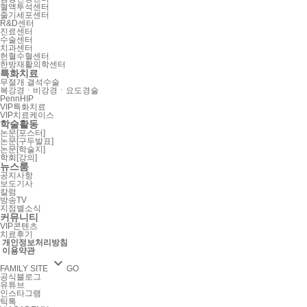
혈액투석센터
줄기세포센터
R&D센터
진료센터
수술센터
치과센터
헌혈수혈센터
한방재활의학센터
특화치료
무절개 결석수술
복강경ㆍ비강경ㆍ요도경술
PennHIP
VIP특화치료
VIP치료케이스
학술활동
논문[포스터]
논문[구두발표]
논문[학술지]
학회[강의]
뉴스룸
공지사항
보도기사
칼럼
방송TV
지점별소식
커뮤니티
VIP콘텐츠
치료후기
개인정보처리방침
이용약관

FAMILY SITE
GO
공식블로그
유튜브
인스타그램
틱톡