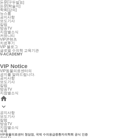
논문[구두발표]
논문[학술지]
학회[강의]
뉴스룸
공지사항
보도기사
칼럼
방송TV
지점별소식
커뮤니티
VIP콘텐츠
치료후기
VIP 블로그
글로벌 수의학 교육기관
V-ACADEMY
VIP Notice
VIP동물의료센터의
공지를 알려드립니다.
공지사항
보도기사
칼럼
방송TV
지점별소식


공지사항
보도기사
칼럼
방송TV
지점별소식
목록
VIP동물의료센터 청담점, 국제 수의응급중환자의학회 공식 인증
작성자