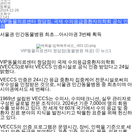
관리자
등록일
2024-12-26
조회수
2,143
VIP동물의료센터 청담점, 국제 수의응급중환자의학회 공식 인
증
서울권 민간동물병원
최초
…아시아권 3번째 획득
VIP동물의료센터 청담점(동물병원 제공) ⓒ 뉴스1
VIP동물의료센터 청담점이 국제 수의응급중환자의학회
(VECCS)로부터 VECCS 인증시설로 공식 인증 받았다고 24일
밝혔다.
VECCS 인증은 24시간 응급 중환자 집중케어 전문시설로써의
우수성을 인정받은 것으로, 서울권 민간동물병원 중 최초이며 아
시아권에서도 세 번째다.
1969년 설립된 VECCS는 수의사, 수의테크니션, 실무 관리자로
구성된 글로벌 전문 조직이다. 2024년 기준 7,000여 명의 회원
수를 보유하고 있다. 전 세계 약 60개 국가에서 수의 응급 및 중
환자 진료 분야의 지식을 발전시키고 탁월한 표준을 위해 헌신하
고 있다.
VECCS의 인증 프로그램은 운영시간, 장비, 인력을 기준으로 세
가지 인증 등급을 부여한다. 건축 기준, 인프라, 물품, 의료기록