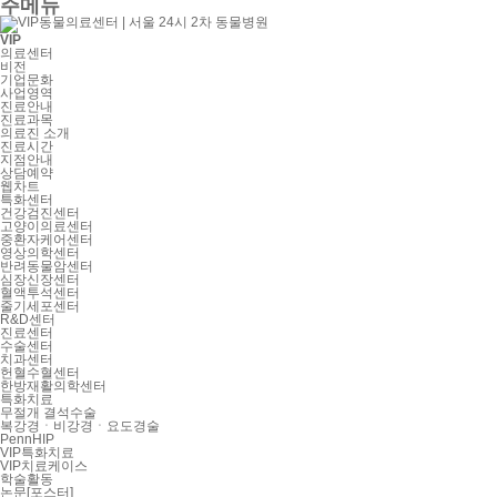
주메뉴
VIP
의료센터
비전
기업문화
사업영역
진료안내
진료과목
의료진 소개
진료시간
지점안내
상담예약
웹차트
특화센터
건강검진센터
고양이의료센터
중환자케어센터
영상의학센터
반려동물암센터
심장신장센터
혈액투석센터
줄기세포센터
R&D센터
진료센터
수술센터
치과센터
헌혈수혈센터
한방재활의학센터
특화치료
무절개 결석수술
복강경ㆍ비강경ㆍ요도경술
PennHIP
VIP특화치료
VIP치료케이스
학술활동
논문[포스터]