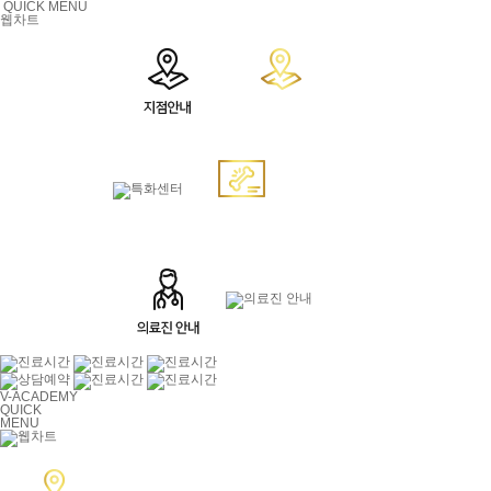
QUICK MENU
웹차트
V-ACADEMY
QUICK
MENU