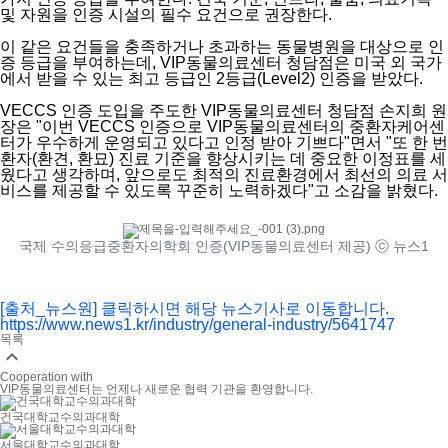
및 자원을 인증 시설의 필수 요건으로 권장한다.
이 같은 요건들을 충족하거나 초과하는 동물병원을 대상으로 인
증 등급을 부여하는데, VIP동물의료센터 청담점은 미국 외 국가
에서 받을 수 있는 최고 등급인 2등급(Level2) 인증을 받았다.
VECCS 인증 도입을 주도한 VIP동물의료센터 청담점 손지희 원
장은 "이번 VECCS 인증으로 VIP동물의료센터의 중환자케어센
터가 우수하게 운영되고 있다고 인정 받아 기쁘다"면서 "또 한 번
환자(환견, 환묘) 진료 기준을 향상시키는 데 중요한 이정표를 세
웠다고 생각하며, 앞으로도 최적의 진료환경에서 최선의 의료 서
비스를 제공할 수 있도록 꾸준히 노력하겠다"고 소감을 밝혔다.
국제 수의응급중환자의학회 인증(VIP동물의료센터 제공) ⓒ 뉴스1
[출처_뉴스원] 클릭하시면 해당 뉴스기사로 이동합니다.
https://www.news1.kr/industry/general-industry/5641747
목록

Cooperation with
VIP동물의료센터는 언제나 새로운 협력 기관을 환영합니다.
건국대학교수의과대학
서울대학교수의과대학