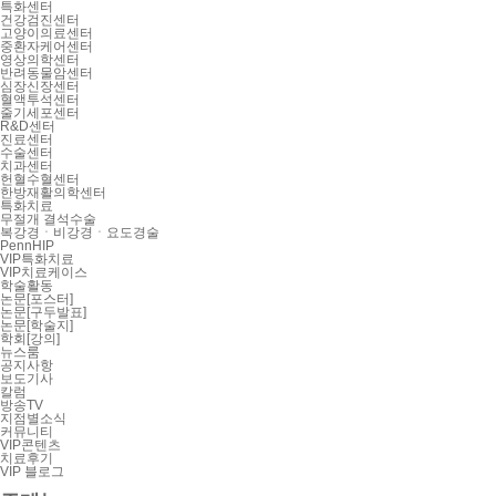
특화센터
건강검진센터
고양이의료센터
중환자케어센터
영상의학센터
반려동물암센터
심장신장센터
혈액투석센터
줄기세포센터
R&D센터
진료센터
수술센터
치과센터
헌혈수혈센터
한방재활의학센터
특화치료
무절개 결석수술
복강경ㆍ비강경ㆍ요도경술
PennHIP
VIP특화치료
VIP치료케이스
학술활동
논문[포스터]
논문[구두발표]
논문[학술지]
학회[강의]
뉴스룸
공지사항
보도기사
칼럼
방송TV
지점별소식
커뮤니티
VIP콘텐츠
치료후기
VIP 블로그