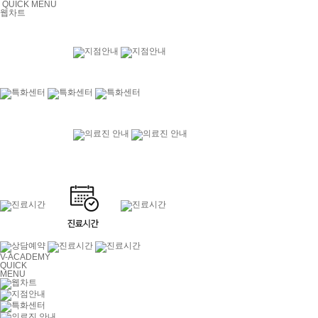
QUICK MENU
웹차트
V-ACADEMY
QUICK
MENU