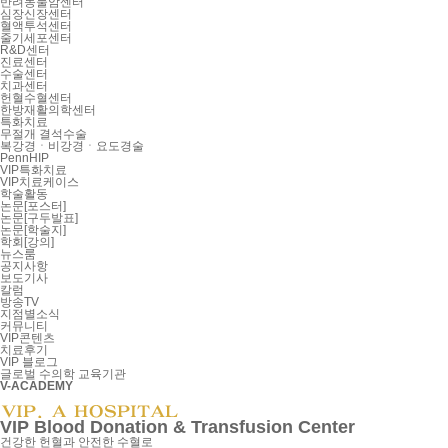
반려동물암센터
심장신장센터
혈액투석센터
줄기세포센터
R&D센터
진료센터
수술센터
치과센터
헌혈수혈센터
한방재활의학센터
특화치료
무절개 결석수술
복강경ㆍ비강경ㆍ요도경술
PennHIP
VIP특화치료
VIP치료케이스
학술활동
논문[포스터]
논문[구두발표]
논문[학술지]
학회[강의]
뉴스룸
공지사항
보도기사
칼럼
방송TV
지점별소식
커뮤니티
VIP콘텐츠
치료후기
VIP 블로그
글로벌 수의학 교육기관
V-ACADEMY
VIP Blood Donation & Transfusion Center
건강한 헌혈과 안전한 수혈로