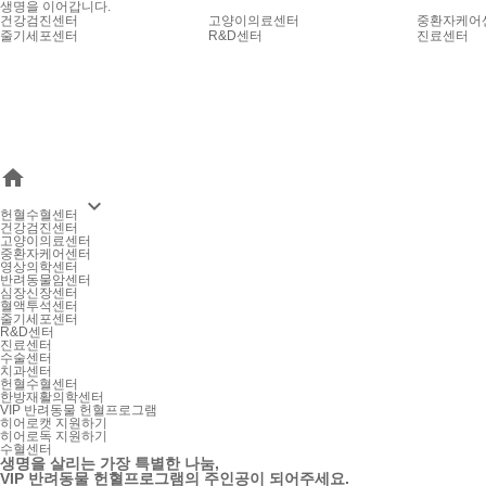
생명을 이어갑니다.
건강검진센터
고양이의료센터
중환자케어
줄기세포센터
R&D센터
진료센터


헌혈수혈센터
건강검진센터
고양이의료센터
중환자케어센터
영상의학센터
반려동물암센터
심장신장센터
혈액투석센터
줄기세포센터
R&D센터
진료센터
수술센터
치과센터
헌혈수혈센터
한방재활의학센터
VIP 반려동물 헌혈프로그램
히어로캣 지원하기
히어로독 지원하기
수혈센터
생명을 살리는 가장 특별한 나눔,
VIP 반려동물 헌혈프로그램의 주인공
이 되어주세요.