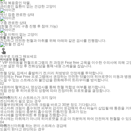
현재 복용중인 약물,
관리중인 질환이 없는 건강한 고양이
백신 접종 완료한 상태
구충 완료한 상태
(헌혈 전 미리 구충 진행 후 참여 가능)
수혈 이력이 없는 고양이
헌혈 전 검사안내
건강하고 안전한 헌혈과 마취를 위해 아래와 같은 검사를 진행합니다.

좌우로 드래그 해보세요
히어로캣 헌혈 과정
* VIP 반려동물 헌혈프로그램의 전 과정은 Fear free 교육을 이수한 수의사에 의해
기본 설문 작성 후 전화상담을 통해 내원 스케줄을 잡습니다.
01
헌혈 당일, 집에서 출발하기 전,미리 처방받은 안정제를 투약합니다.
안정제는 Fear Free 프로그램에서 권장하는 안전한 약물이며 히어로캣이 이동과 병원
느낄 수 있는 스트레스와 불안감을 완화해주어 트라우마를 방지합니다.
02
내원하여 혈액검사, 영상검사를 통해 헌혈 적합성 여부를 평가합니다.
적합 판정 후 히어로캣의 성향에 따라 진정/마취 프로토콜을 결정합니다.
03
비마취
처치 시 스트레스가 크지 않아
전신마취가 필요 없는 경우
채혈부위(목)에 국소마취 크림을 바르고 30분 정도 기다립니다.
국소마취 크림이 흡수되면 피부의 감각이 둔감해져 주사 바늘이 삽입될 때 통증을 거
국소마취 크림이 충분히 흡수되면 진통/진정 효과가 있는
주사제를 정맥투여한 후 헌혈을 진행합니다.
주사제는 마취제가 아니며 히어로캣을 조금 더 차분하게 하여 안전하게 헌혈할 수 있
04
마취
전신마취를 하는 편이 스트레스 경감에
도움이 된다고 판단되는 경우