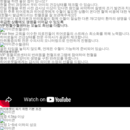
헌혈을 하면 좋은 점이 있나요?
헌혈 준비 과정에서 우리 아이의 건강상태를 체크할 수 있습니다.
만일 헌혈을 위한 사전 검사상 이상이 있다면 원인을 파악하여 질병의 조기 발견과 치료
또한 추후 히어로독과 히어로캣에게 수혈이 필요한 상황이 온다면 혈액 비용에 대한 부
(헌혈시 발급해드리는 헌혈증을 잘 보관해주세요!)
무엇보다 보호자분과 반려동물이 함께 수혈이 절실한 다른 개/고양이 환자의 생명을 
위급한 상황에도 생명을 이어갈 수 있도록
VIP헌혈수혈센터
는 오늘도 최선을 다합니다.
헌혈센터
Fear free 교육을 이수한 의료진들이 히어로들의 스트레스 최소화를 위해 노력합니다.
히어로들의 건강상태를 전문 수의사가 꼼꼼히 체크합니다.
마취통증의학 전문 수의사의 모니터링으로 안전하게 진행합니다.
수혈센터
골든 타임을 놓치지 않도록, 언제든 수혈이 가능하게 준비되어 있습니다.
히어로캣
이란?
VIP 동물의료센터의 반려동물 헌혈프로그램에 참여하여 헌혈을
통해 다른 고양이의 생명을 구한 반려묘를 뜻합니다.
히어로캣들에게는 감사의 의미로 소정의 선물을 드립니다.
히어로캣이 되기 위한 기본 조건
체중 4.5kg 이상
연령 1~8세 이하의 성묘