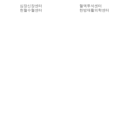
심장신장센터
혈액투석센터
헌혈수혈센터
한방재활의학센터