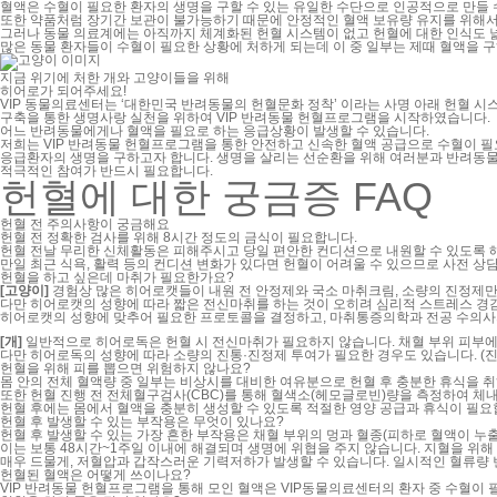
혈액은 수혈이 필요한 환자의 생명을 구할 수 있는 유일한 수단으로 인공적으로 만들 
또한 약품처럼 장기간 보관이 불가능하기 때문에 안정적인 혈액 보유량 유지를 위해
그러나 동물 의료계에는 아직까지 체계화된 헌혈 시스템이 없고 헌혈에 대한 인식도 넓
많은 동물 환자들이 수혈이 필요한 상황에 처하게 되는데 이 중 일부는 제때 혈액을 
지금 위기에 처한 개와 고양이들을 위해
히
어
로
가 되어주세요!
VIP 동물의료센터는 ‘대한민국 반려동물의 헌혈문화 정착’ 이라는 사명 아래 헌혈 시
구축을 통한 생명사랑 실천을 위하여 VIP 반려동물 헌혈프로그램을 시작하였습니다.
어느 반려동물에게나 혈액을 필요로 하는 응급상황이 발생할 수 있습니다.
저희는 VIP 반려동물 헌혈프로그램을 통한 안전하고 신속한 혈액 공급으로 수혈이 
응급환자의 생명을 구하고자 합니다. 생명을 살리는 선순환을 위해 여러분과 반려동
적극적인 참여가 반드시 필요합니다.
헌혈에 대한 궁금증 FAQ
헌혈 전 주의사항이 궁금해요
헌혈 전 정확한 검사를 위해 8시간 정도의 금식이 필요합니다.
헌혈 전날 무리한 신체활동은 피해주시고 당일 편안한 컨디션으로 내원할 수 있도록 
만일 최근 식욕, 활력 등의 컨디션 변화가 있다면 헌혈이 어려울 수 있으므로 사전 상
헌혈을 하고 싶은데 마취가 필요한가요?
[고양이]
경험상 많은 히어로캣들이 내원 전 안정제와 국소 마취크림, 소량의 진정제
다만 히어로캣의 성향에 따라 짧은 전신마취를 하는 것이 오히려 심리적 스트레스 경
히어로캣의 성향에 맞추어 필요한 프로토콜을 결정하고, 마취통증의학과 전공 수의사의
[개]
일반적으로 히어로독은 헌혈 시 전신마취가 필요하지 않습니다. 채혈 부위 피부에
다만 히어로독의 성향에 따라 소량의 진통·진정제 투여가 필요한 경우도 있습니다. (
헌혈을 위해 피를 뽑으면 위험하지 않나요?
몸 안의 전체 혈액량 중 일부는 비상시를 대비한 여유분으로 헌혈 후 충분한 휴식을 취
또한 헌혈 진행 전 전체혈구검사(CBC)를 통해 혈색소(헤모글로빈)량을 측정하여 체
헌혈 후에는 몸에서 혈액을 충분히 생성할 수 있도록 적절한 영양 공급과 휴식이 필요
헌혈 후 발생할 수 있는 부작용은 무엇이 있나요?
헌혈 후 발생할 수 있는 가장 흔한 부작용은 채혈 부위의 멍과 혈종(피하로 혈액이 누
이는 보통 48시간~1주일 이내에 해결되며 생명에 위협을 주지 않습니다. 지혈을 위해
매우 드물게, 저혈압과 갑작스러운 기력저하가 발생할 수 있습니다. 일시적인 혈류량 
헌혈된 혈액은 어떻게 쓰이나요?
VIP 반려동물 헌혈프로그램을 통해 모인 혈액은 VIP동물의료센터의 환자 중 수혈이