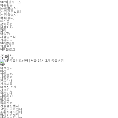
VIP치료케이스
학술활동
논문[포스터]
논문[구두발표]
논문[학술지]
학회[강의]
뉴스룸
공지사항
보도기사
칼럼
방송TV
지점별소식
커뮤니티
VIP콘텐츠
치료후기
VIP 블로그
주메뉴
VIP
의료센터
비전
기업문화
사업영역
진료안내
진료과목
의료진 소개
진료시간
지점안내
상담예약
웹차트
특화센터
건강검진센터
고양이의료센터
중환자케어센터
영상의학센터