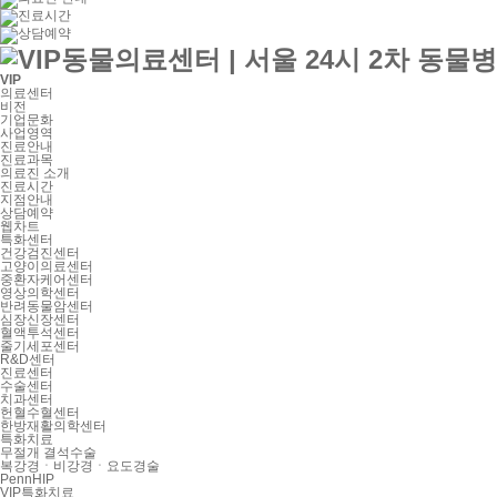
VIP
의료센터
비전
기업문화
사업영역
진료안내
진료과목
의료진 소개
진료시간
지점안내
상담예약
웹차트
특화센터
건강검진센터
고양이의료센터
중환자케어센터
영상의학센터
반려동물암센터
심장신장센터
혈액투석센터
줄기세포센터
R&D센터
진료센터
수술센터
치과센터
헌혈수혈센터
한방재활의학센터
특화치료
무절개 결석수술
복강경ㆍ비강경ㆍ요도경술
PennHIP
VIP특화치료